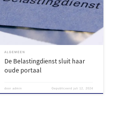
Onderneem actie vóór 1 juli 2024 De Belastingdienst
sluit op 1 juli 2024 definitief het oude portaal voor
ondernemers. Alle ondernemers die het oude portaal
nu nog gebruiken, moeten overstappen […]
ALGEMEEN
De Belastingdienst sluit haar
oude portaal
door
admin
Gepubliceerd
juli 12, 2024