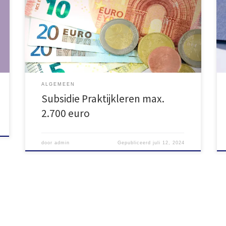
dinsdag 17 september 2024 (17:00 uur) kan bij
het RVO een aanvraag ingediend worden voor de
Subsidieregeling Praktijkleren. Het maximale
subsidiebedrag is […]
ALGEMEEN
Subsidie Praktijkleren max.
2.700 euro
door
admin
Gepubliceerd
juli 12, 2024