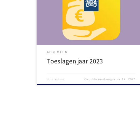
Zorgtoeslag, huurtoeslag en kindgebonden budget
kun je nog aanvragen tot en met 1 september in het
volgende jaar. Zo kan je nog tot en met 1 sepember
2024 bijvoorbeeld zorgtoeslag over […]
ALGEMEEN
Toeslagen jaar 2023
door
admin
Gepubliceerd
augustus 19, 2024