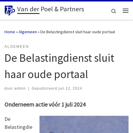
Van der Poel & Partners
Ga naar inhoud
Search
Me
Home
»
Algemeen
»
De Belastingdienst sluit haar oude portaal
ALGEMEEN
De Belastingdienst sluit
haar oude portaal
door
admin
|
Gepubliceerd
juli 12, 2024
Onderneem actie vóór 1 juli 2024
De
Belastingdie