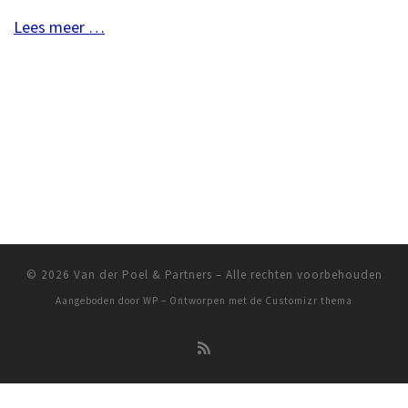
Lees meer …
© 2026
Van der Poel & Partners
– Alle rechten voorbehouden
Aangeboden door
WP
– Ontworpen met de
Customizr thema